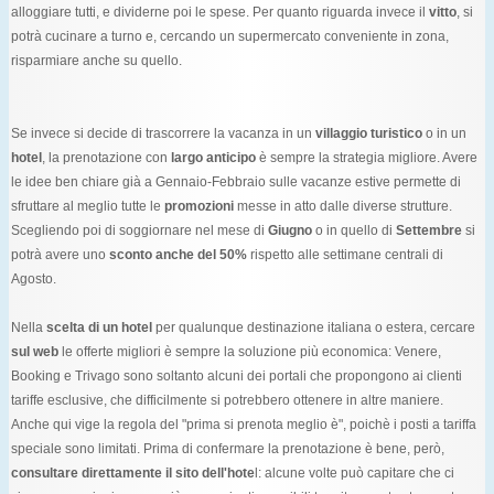
alloggiare tutti, e dividerne poi le spese. Per quanto riguarda invece il
vitto
, si
potrà cucinare a turno e, cercando un supermercato conveniente in zona,
risparmiare anche su quello.
Se invece si decide di trascorrere la vacanza in un
villaggio turistico
o in un
hotel
, la prenotazione con
largo anticipo
è sempre la strategia migliore. Avere
le idee ben chiare già a Gennaio-Febbraio sulle vacanze estive permette di
sfruttare al meglio tutte le
promozioni
messe in atto dalle diverse strutture.
Scegliendo poi di soggiornare nel mese di
Giugno
o in quello di
Settembre
si
potrà avere uno
sconto anche del 50%
rispetto alle settimane centrali di
Agosto.
Nella
scelta di un hotel
per qualunque destinazione italiana o estera, cercare
sul web
le offerte migliori è sempre la soluzione più economica: Venere,
Booking e Trivago sono soltanto alcuni dei portali che propongono ai clienti
tariffe esclusive, che difficilmente si potrebbero ottenere in altre maniere.
Anche qui vige la regola del "prima si prenota meglio è", poichè i posti a tariffa
speciale sono limitati. Prima di confermare la prenotazione è bene, però,
consultare direttamente il sito dell'hote
l: alcune volte può capitare che ci