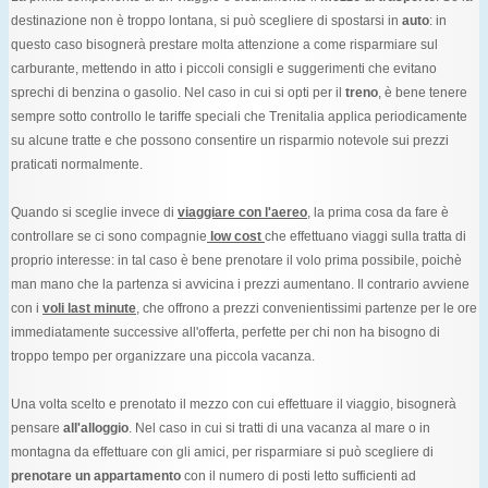
destinazione non è troppo lontana, si può scegliere di spostarsi in
auto
: in
questo caso bisognerà prestare molta attenzione a come risparmiare sul
carburante, mettendo in atto i piccoli consigli e suggerimenti che evitano
sprechi di benzina o gasolio. Nel caso in cui si opti per il
treno
, è bene tenere
sempre sotto controllo le tariffe speciali che Trenitalia applica periodicamente
su alcune tratte e che possono consentire un risparmio notevole sui prezzi
praticati normalmente.
Quando si sceglie invece di
viaggiare con l'aereo
, la prima cosa da fare è
controllare se ci sono compagnie
low cost
che effettuano viaggi sulla tratta di
proprio interesse: in tal caso è bene prenotare il volo prima possibile, poichè
man mano che la partenza si avvicina i prezzi aumentano. Il contrario avviene
con i
voli last minute
, che offrono a prezzi convenientissimi partenze per le ore
immediatamente successive all'offerta, perfette per chi non ha bisogno di
troppo tempo per organizzare una piccola vacanza.
Una volta scelto e prenotato il mezzo con cui effettuare il viaggio, bisognerà
pensare
all'alloggio
. Nel caso in cui si tratti di una vacanza al mare o in
montagna da effettuare con gli amici, per risparmiare si può scegliere di
prenotare un appartamento
con il numero di posti letto sufficienti ad